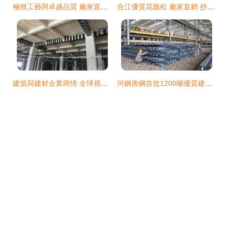
極致工藝與卓越品質 廠家直銷304耐腐蝕超薄不銹鋼平板
合江優質花旗松 廠家直銷 抄底價格-【效果圖,產品圖,型號圖,工程圖】-中國
建筑與建材企業商情 全球視角下的市場現狀與發展機遇
河鋼唐鋼首批1200噸優質建材直供北京109國道項目，助力交通基礎設施建設