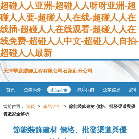
超碰人人亚洲-超碰人人呀呀亚洲-超
碰人人要-超碰人人在线-超碰人人在
线插-超碰人人在线观看-超碰人人在
线免费-超碰人人中文-超碰人人自拍-
超碰人人最新
天津華庭裝飾工程有限公司石家莊分公司
首頁
企業簡介
產品大全
聯系我們
企業信息
訪客
>
>
當前位置：
首頁
產品大全
節能裝飾建材 價格、批發渠道與優
質廠家全解析
節能裝飾建材 價格、批發渠道與優