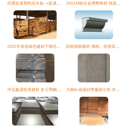
供應延邊塑料排水板--+延邊車庫排水板廠家_建筑建材_世界工廠網中國產品信息庫
ZK61M鎂合金擠壓棒材 強度與輕量化的完美結合——洛陽特鎂高科金屬科技出品
2022年首批綠色建材下鄉活動產品清單及企業名錄公布 助推鄉村綠色建筑發展
節能裝飾建材 價格、批發渠道與優質廠家全解析
河北鑫源龍骨建材 多元帶鋼產品支撐建筑脊梁
大興ftc保溫砂漿廠家出售-外墻用ftc砂漿-本地ftc生產廠家_建筑材料欄目